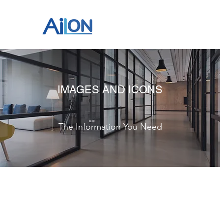
IMAGES AND ICONS
The Information You Need